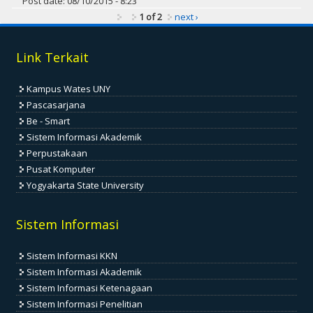
Post date:
08/10/2015 - 8:23
1 of 2
next ›
Link Terkait
Kampus Wates UNY
Pascasarjana
Be - Smart
Sistem Informasi Akademik
Perpustakaan
Pusat Komputer
Yogyakarta State University
Sistem Informasi
Sistem Informasi KKN
Sistem Informasi Akademik
Sistem Informasi Ketenagaan
Sistem Informasi Penelitian